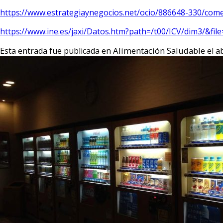
https://www.estrategiaynegocios.net/ocio/886648-330/come
https://www.ine.es/jaxi/Datos.htm?path=/t00/ICV/dim3/&fil
Alimentación Saludable
ab
Esta entrada fue publicada en
el