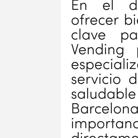
En el di
ofrecer b
clave pa
Vending p
especia
servicio 
saludable
Barcel
importanc