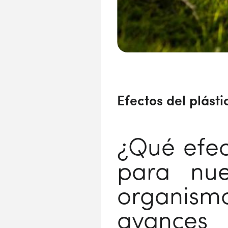
Efectos del plást
¿Qué efect
para nue
organis
avances