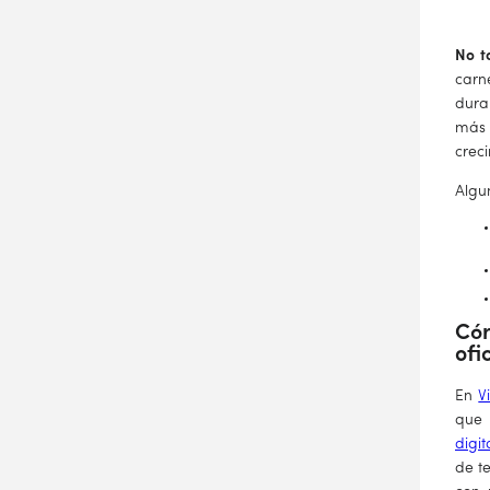
No t
carn
dura
más 
crec
Algu
Cór
ofi
En
Vi
que 
digit
de t