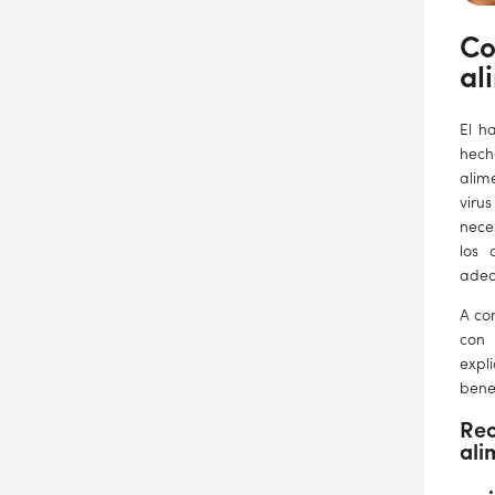
Co
al
El h
hech
alim
viru
nece
los 
adec
A co
co
expl
bene
Rec
ali