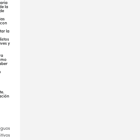
aria
de la
 de
las
 con
tar la
istos
aves y
ra
como
aber
n
te.
ación
iguos
tivos