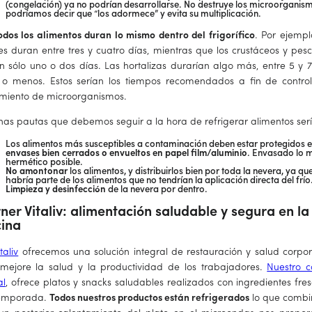
(congelación) ya no podrían desarrollarse. No destruye los microorganis
podríamos decir que “los adormece” y evita su multiplicación.
odos los alimentos duran lo mismo dentro del frigorífico
. Por ejempl
es duran entre tres y cuatro días, mientras que los crustáceos y pes
n sólo uno o dos días. Las hortalizas durarían algo más, entre 5 y 7
o menos. Estos serían los tiempos recomendados a fin de control
imiento de microorganismos.
nas pautas que debemos seguir a la hora de refrigerar alimentos ser
Los alimentos más susceptibles a contaminación deben estar protegidos 
envases bien cerrados o envueltos en papel film/aluminio
. Envasado lo 
hermético posible.
No amontonar
los alimentos, y distribuirlos bien por toda la nevera, ya qu
habría parte de los alimentos que no tendrían la aplicación directa del frío
Limpieza y desinfección
de la nevera por dentro.
ner Vitaliv: alimentación saludable y segura en la
cina
taliv
ofrecemos una solución integral de restauración y salud corpor
mejore la salud y la productividad de los trabajadores.
Nuestro c
al
, ofrece platos y snacks saludables realizados con ingredientes fres
emporada.
Todos nuestros productos están refrigerados
lo que comb