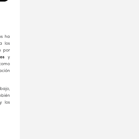
os ha
a los
n por
os
y
 como
ación
bajo,
bién
y los
.