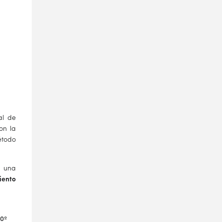
ial de
on la
étodo
a una
iento
10º