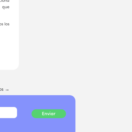
ciona
a que
s los
tos
→