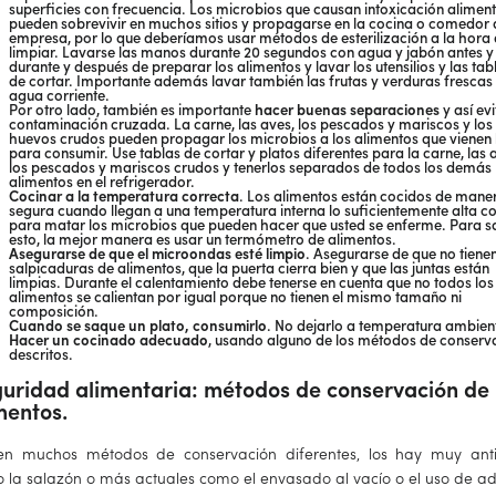
superficies con frecuencia. Los microbios que causan intoxicación aliment
pueden sobrevivir en muchos sitios y propagarse en la cocina o comedor 
empresa, por lo que deberíamos usar métodos de esterilización a la hora
limpiar. Lavarse las manos durante 20 segundos con agua y jabón antes y
durante y después de preparar los alimentos y lavar los utensilios y las tab
de cortar. Importante además lavar también las frutas y verduras frescas
agua corriente.
Por otro lado, también es importante
hacer buenas
separaciones
y así evi
contaminación cruzada. La carne, las aves, los pescados y mariscos y los
huevos crudos pueden propagar los microbios a los alimentos que vienen l
para consumir. Use tablas de cortar y platos diferentes para la carne, las 
los pescados y mariscos crudos y tenerlos separados de todos los demás
alimentos en el refrigerador.
Cocinar a la temperatura correcta
. Los alimentos están cocidos de mane
segura cuando llegan a una temperatura interna lo suficientemente alta 
para matar los microbios que pueden hacer que usted se enferme. Para s
esto, la mejor manera es usar un termómetro de alimentos.
Asegurarse de que el microondas esté limpio
. Asegurarse de que no tiene
salpicaduras de alimentos, que la puerta cierra bien y que las juntas están
limpias. Durante el calentamiento debe tenerse en cuenta que no todos los
alimentos se calientan por igual porque no tienen el mismo tamaño ni
composición.
Cuando se saque un plato, consumirlo
. No dejarlo a temperatura ambien
Hacer un cocinado adecuado
, usando alguno de los métodos de conserv
descritos.
uridad alimentaria: métodos de conservación de
mentos.
ten muchos métodos de conservación diferentes, los hay muy ant
 la salazón o más actuales como el envasado al vacío o el uso de adi