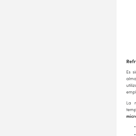
Refr
Es s
alma
util
empl
La r
temp
micr