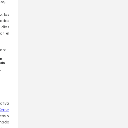
mos,
o, las
cados
 días
ar el
ían:
en
más
e
.
ativa
órner
cos y
inado