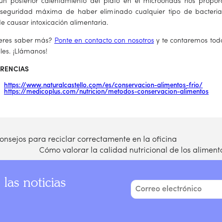
un posterior calentamiento del plato en el microondas nos propor
seguridad máxima de haber eliminado cualquier tipo de bacteri
e causar intoxicación alimentaria.
eres saber más?
Ponte en contacto con nosotros
y te contaremos todo
les. ¡Llámanos!
ERENCIAS
https://www.naturalcastello.com/es/conservacion-alimentos-frio/
https://medicoplus.com/nutricion/metodos-conservacion-alimentos
nsejos para reciclar correctamente en la oficina
Cómo valorar la calidad nutricional de los alimen
 las noticias