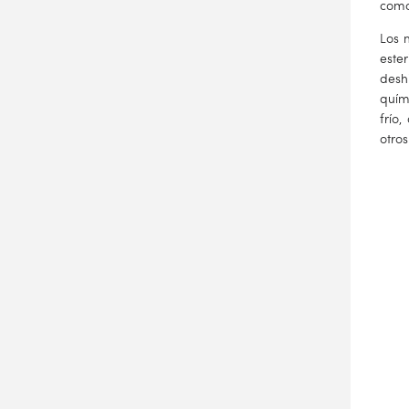
como
Los m
este
desh
quím
frío
otros