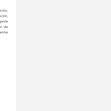
ción,
ción,
gente
ón de
entre