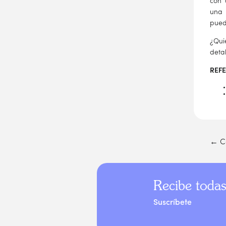
con 
una 
pued
¿Qui
detal
REF
←
Co
Recibe todas
Suscríbete