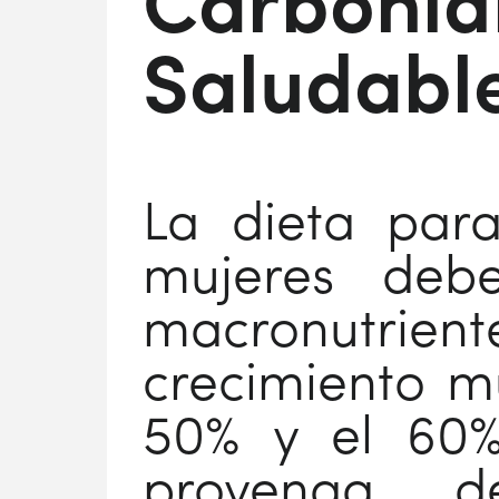
Carbohid
Saludabl
La dieta par
mujeres debe
macronutrient
crecimiento mu
50% y el 60% 
provenga